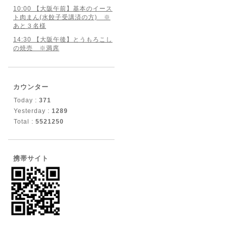
10:00 【大阪午前】基本のイース
ト肉まん(水餃子受講済の方) ※
あと３名様
14:30 【大阪午後】とうもろこし
の焼売 ※満席
カウンター
Today :
371
Yesterday :
1289
Total :
5521250
携帯サイト