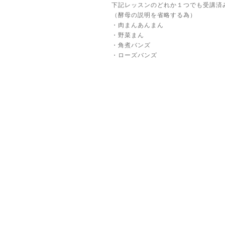
下記レッスンのどれか１つでも受講済
（酵母の説明を省略する為）
・肉まんあんまん
・野菜まん
・角煮バンズ
・ローズバンズ