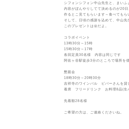
シフォンシフォン中山先生と、まいふ
内容がぼんやりしてて決めるのが20日
作るとこ見てもらいます～食べてもら
そして、日頃の感謝を込めて、中山先
このプレゼントは㊙だよ。
コラボイベント
13時30分～15時
15時30分～17時
各回定員30名様 内容は同じです
阿佐ヶ谷駅徒歩3分のところで場所を
懇親会
18時30分～20時30分
吉祥寺のワインバル ビバーさんを貸
着席 フリードリンク お料理8品(生
先着順28名様
ご希望の方は、ご連絡くださいね。