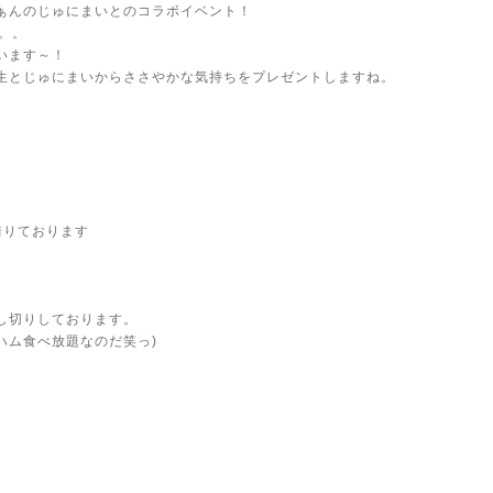
ぁんのじゅにまいとのコラボイベント！
。。
います～！
生とじゅにまいからささやかな気持ちをプレゼントしますね。
借りております
し切りしております。
ハム食べ放題なのだ笑っ)