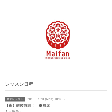
レッスン日程
2018-07-23 (Mon) 18:30～
東京レッスン
【夜】蝦餃特訓！ ※満席
１日蝦祭♪