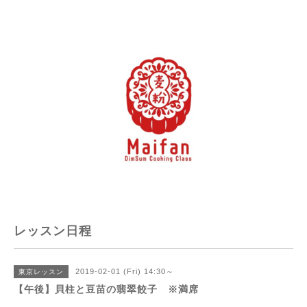
レッスン日程
2019-02-01 (Fri) 14:30～
東京レッスン
【午後】貝柱と豆苗の翡翠餃子 ※満席