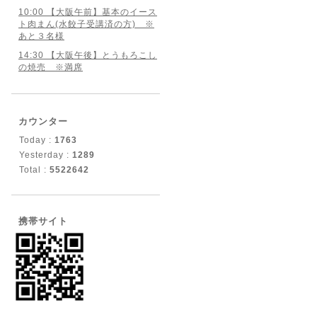
10:00 【大阪午前】基本のイース
ト肉まん(水餃子受講済の方) ※
あと３名様
14:30 【大阪午後】とうもろこし
の焼売 ※満席
カウンター
Today :
1763
Yesterday :
1289
Total :
5522642
携帯サイト