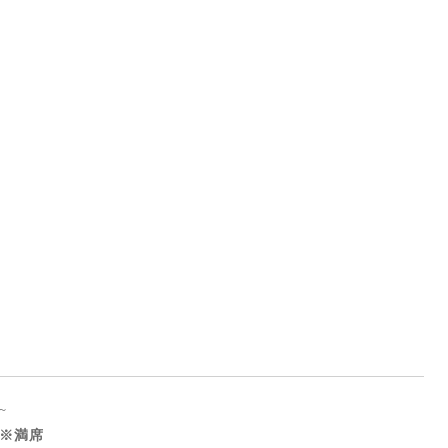
0～
※満席