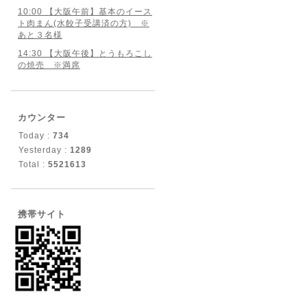
10:00 【大阪午前】基本のイース
ト肉まん(水餃子受講済の方) ※
あと３名様
14:30 【大阪午後】とうもろこし
の焼売 ※満席
カウンター
Today :
734
Yesterday :
1289
Total :
5521613
携帯サイト