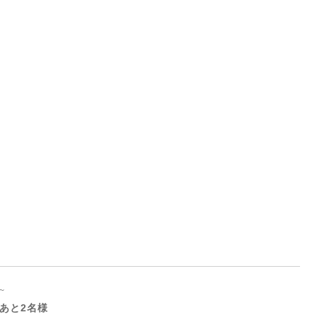
0～
あと2名様