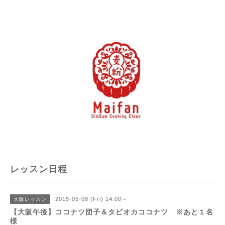
レッスン日程
2015-05-08 (Fri) 14:00～
大阪レッスン
【大阪午後】ココナツ団子＆タピオカココナツ ※あと１名
様