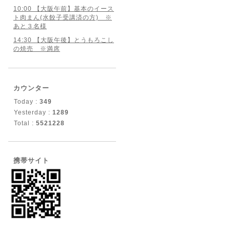
10:00 【大阪午前】基本のイース
ト肉まん(水餃子受講済の方) ※
あと３名様
14:30 【大阪午後】とうもろこし
の焼売 ※満席
カウンター
Today :
349
Yesterday :
1289
Total :
5521228
携帯サイト