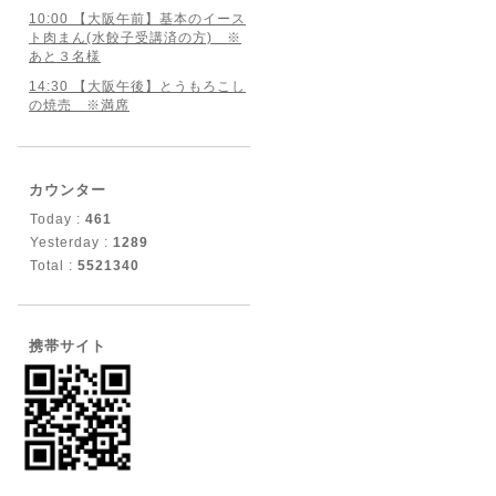
10:00 【大阪午前】基本のイース
ト肉まん(水餃子受講済の方) ※
あと３名様
14:30 【大阪午後】とうもろこし
の焼売 ※満席
カウンター
Today :
461
Yesterday :
1289
Total :
5521340
携帯サイト