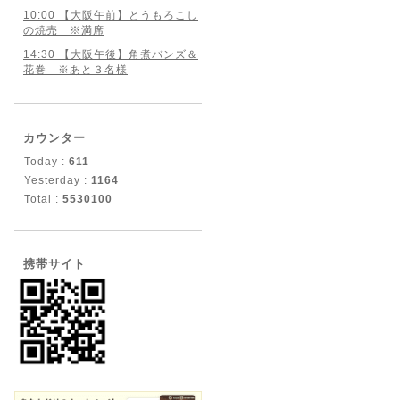
10:00 【大阪午前】とうもろこし
の焼売 ※満席
14:30 【大阪午後】角煮バンズ＆
花巻 ※あと３名様
カウンター
Today :
611
Yesterday :
1164
Total :
5530100
携帯サイト