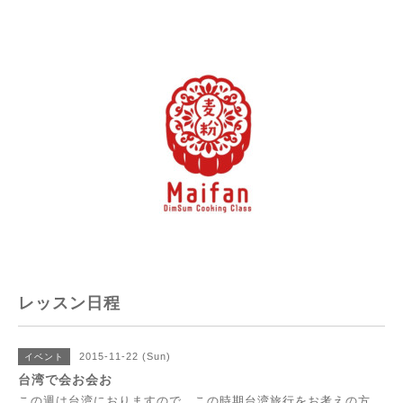
レッスン日程
2015-11-22 (Sun)
イベント
台湾で会お会お
この週は台湾におりますので、この時期台湾旅行をお考えの方、