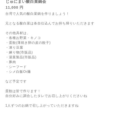
じゅにまい酸白菜鍋会
11,000 円
台湾で人気の酸白菜鍋を作りましょう！
元となる酸白菜は各自仕込んでお持ち帰りいただきます
その他具材は、
・各種お野菜・キノコ
・蛋餃(薄焼き卵の皮の餃子)
・凍り豆腐
・練り物(市販品)
・湯葉製品(市販品)
・豚肉
・シーフード
・シメ白飯Or麺
など予定です
蛋餃は皆で作ります！
自分好みに調合したタレでお召し上がりくださいね
1人ずつのお鍋で召し上がっていただきますね