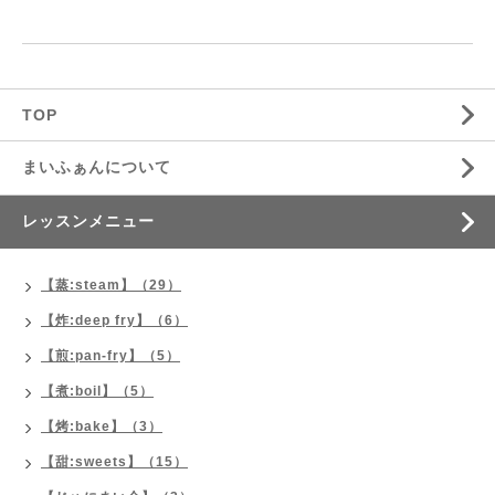
TOP
まいふぁんについて
レッスンメニュー
【蒸:steam】（29）
【炸:deep fry】（6）
【煎:pan-fry】（5）
【煮:boil】（5）
【烤:bake】（3）
【甜:sweets】（15）