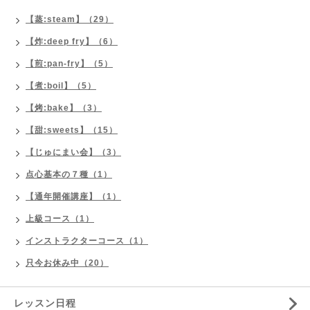
【蒸:steam】（29）
【炸:deep fry】（6）
【煎:pan-fry】（5）
【煮:boil】（5）
【烤:bake】（3）
【甜:sweets】（15）
【じゅにまい会】（3）
点心基本の７種（1）
【通年開催講座】（1）
上級コース（1）
インストラクターコース（1）
只今お休み中（20）
レッスン日程