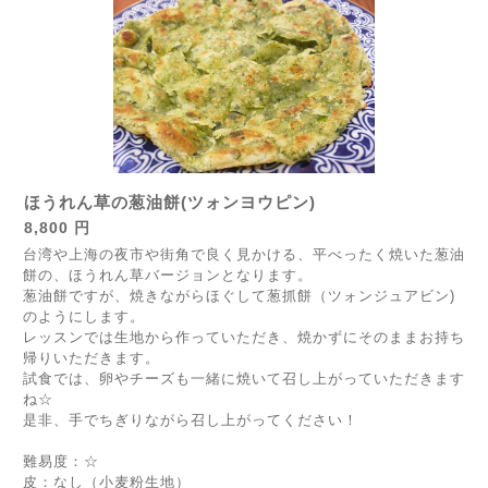
ほうれん草の葱油餅(ツォンヨウピン)
8,800 円
台湾や上海の夜市や街角で良く見かける、平べったく焼いた葱油
餅の、ほうれん草バージョンとなります。
葱油餅ですが、焼きながらほぐして葱抓餅（ツォンジュアビン)
のようにします。
レッスンでは生地から作っていただき、焼かずにそのままお持ち
帰りいただきます。
試食では、卵やチーズも一緒に焼いて召し上がっていただきます
ね☆
是非、手でちぎりながら召し上がってください！
難易度：☆
皮：なし（小麦粉生地）