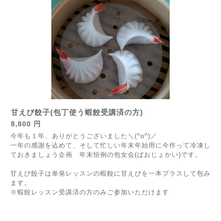
甘えび餃子(包丁使う蝦餃受講済の方)
8,800 円
今年も１年、ありがとうございました＼(^o^)／
一年の感謝を込めて、そして忙しい年末年始用に今作って冷凍し
ておきましょう企画 年末恒例の包女会(ぱおじょかい)です。
甘えび餃子は単発レッスンの蝦餃に甘えびを一本プラスして包み
ます。
※蝦餃レッスン受講済の方のみご参加いただけます