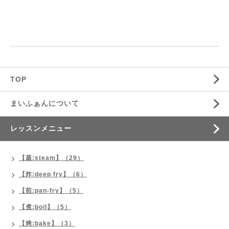
TOP
まいふぁんについて
レッスンメニュー
【蒸:steam】（29）
【炸:deep fry】（6）
【煎:pan-fry】（5）
【煮:boil】（5）
【烤:bake】（3）